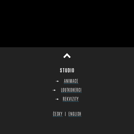
horu
STUDIO
ANIMACE
LOUTKOHERCI
REKVIZITY
|
ČESKY
ENGLISH