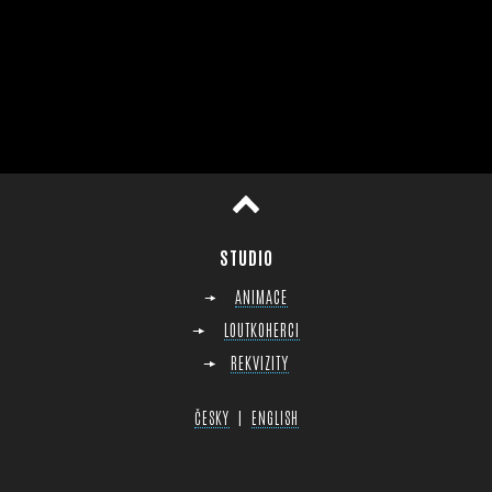
horu
STUDIO
ANIMACE
LOUTKOHERCI
REKVIZITY
|
ČESKY
ENGLISH