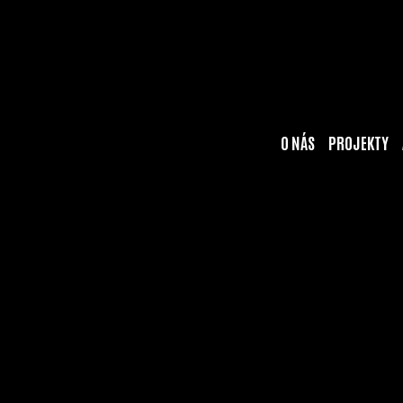
cs
en
O NÁS
PROJEKTY