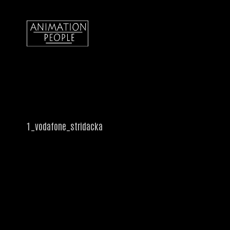
1_vodafone_stridacka
Video
přehrávač