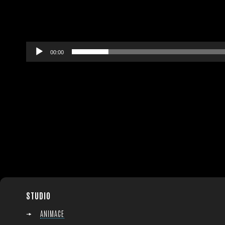
00:00
STUDIO
ANIMACE
Přesunout nahoru