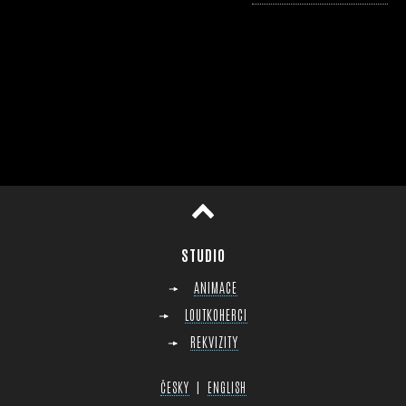
horu
STUDIO
ANIMACE
LOUTKOHERCI
REKVIZITY
|
ČESKY
ENGLISH